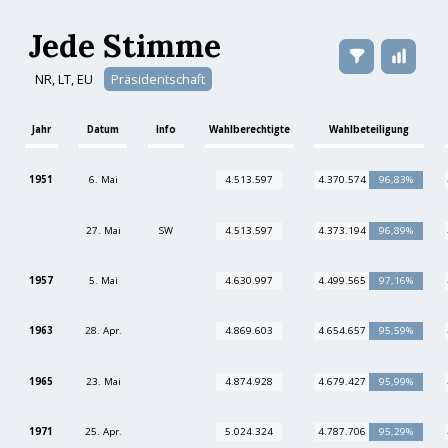
Jede Stimme
NR, LT, EU
Präsidentschaft
Jahr
Datum
Info
Wahlberechtigte
Wahlbeteiligung
1951
6. Mai
4.513.597
4.370.574
96,83%
27. Mai
SW
4.513.597
4.373.194
96,89%
1957
5. Mai
4.630.997
4.499.565
97,16%
1963
28. Apr.
4.869.603
4.654.657
95,59%
1965
23. Mai
4.874.928
4.679.427
95,99%
1971
25. Apr.
5.024.324
4.787.706
95,29%