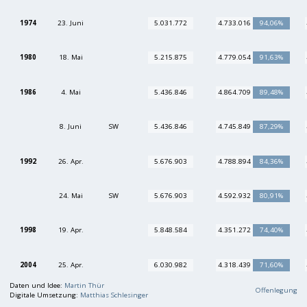
1974
23. Juni
5.031.772
4.733.016
94,06%
1980
18. Mai
5.215.875
4.779.054
91,63%
1986
4. Mai
5.436.846
4.864.709
89,48%
8. Juni
SW
5.436.846
4.745.849
87,29%
1992
26. Apr.
5.676.903
4.788.894
84,36%
24. Mai
SW
5.676.903
4.592.932
80,91%
1998
19. Apr.
5.848.584
4.351.272
74,40%
2004
25. Apr.
6.030.982
4.318.439
71,60%
Daten und Idee:
Martin Thür
Offenlegung
Digitale Umsetzung:
Matthias Schlesinger
2010
25. Apr.
6.355.800
3.404.646
53,57%